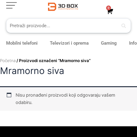
Skip
0
Cart
to
content
Mobilni telefoni
Televizori i oprema
Gaming
Inf
Početna
/ Proizvodi označeni “Mramorno siva”
Mramorno siva
Nisu pronađeni proizvodi koji odgovaraju vašem
odabiru.