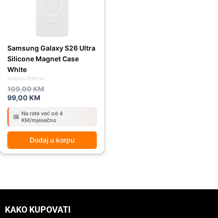
Samsung Galaxy S26 Ultra
Silicone Magnet Case
White
Mobilni telefoni
109,00
KM
99,00
KM
Na rate već od 4
KM/mjesečno
Dodaj u korpu
KAKO KUPOVATI