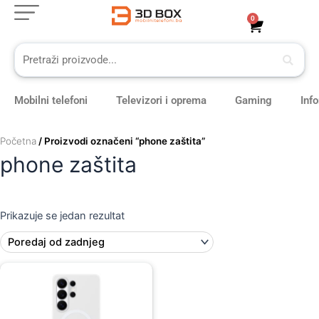
Skip
0
Cart
to
content
Mobilni telefoni
Televizori i oprema
Gaming
Inf
Početna
/ Proizvodi označeni “phone zaštita”
phone zaštita
Prikazuje se jedan rezultat
Original
Current
price
price
was:
is:
109,00 KM.
99,00 KM.