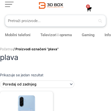
Skip
0
Cart
to
content
Mobilni telefoni
Televizori i oprema
Gaming
Inf
Početna
/ Proizvodi označeni “plava”
plava
Prikazuje se jedan rezultat