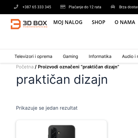
Skip
+387 65 333 345
Plaćanje do 12 rata
Brza dosta
to
content
MOJ NALOG
SHOP
O NAMA
Televizori i oprema
Gaming
Informatika
Audio i 
Početna
/ Proizvodi označeni “praktičan dizajn”
praktičan dizajn
Prikazuje se jedan rezultat