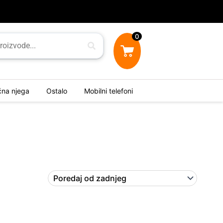
0
ična njega
Ostalo
Mobilni telefoni