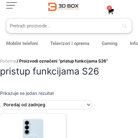
Skip
0
Cart
to
content
Mobilni telefoni
Televizori i oprema
Gaming
Inf
Početna
/ Proizvodi označeni “pristup funkcijama S26”
pristup funkcijama S26
Prikazuje se jedan rezultat
Original
Current
price
price
was:
is:
109,00 KM.
99,00 KM.