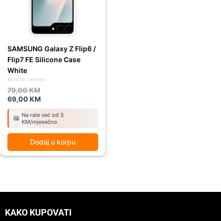
SAMSUNG Galaxy Z Flip6 /
Flip7 FE Silicone Case
White
Mobilni telefoni
79,00
KM
69,00
KM
Na rate već od 3
KM/mjesečno
Dodaj u korpu
KAKO KUPOVATI