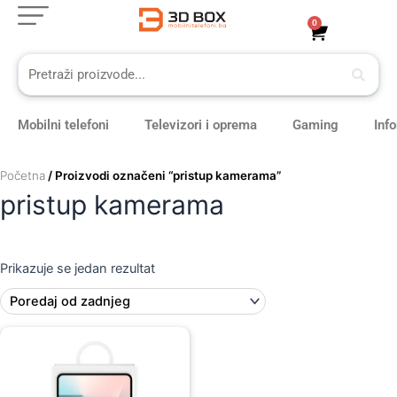
Skip
0
Cart
to
content
Mobilni telefoni
Televizori i oprema
Gaming
Inf
Početna
/ Proizvodi označeni “pristup kamerama”
pristup kamerama
Prikazuje se jedan rezultat
Original
Current
price
price
was:
is:
79,00 KM.
69,00 KM.