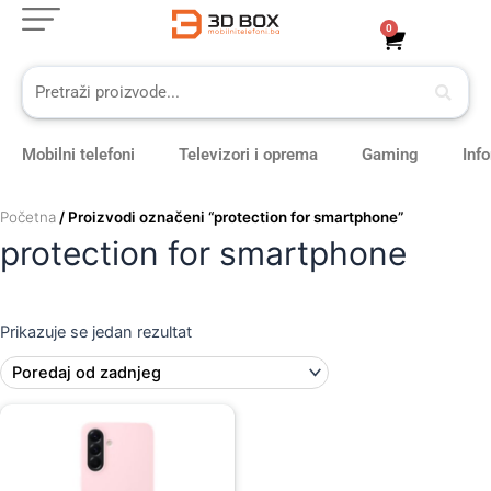
Skip
0
Cart
to
content
Mobilni telefoni
Televizori i oprema
Gaming
Inf
Početna
/ Proizvodi označeni “protection for smartphone”
protection for smartphone
Prikazuje se jedan rezultat