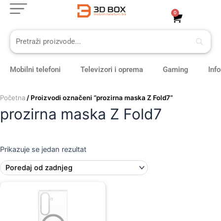
Skip
0
Cart
to
content
Mobilni telefoni
Televizori i oprema
Gaming
Inf
Početna
/ Proizvodi označeni “prozirna maska Z Fold7”
prozirna maska Z Fold7
Prikazuje se jedan rezultat
Original
Current
price
price
was:
is:
89,00 KM.
79,00 KM.