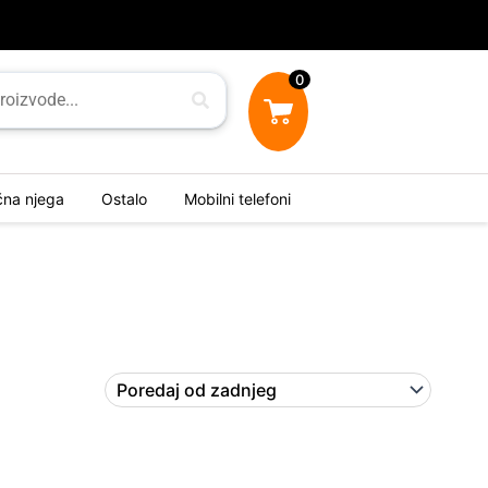
0
ična njega
Ostalo
Mobilni telefoni