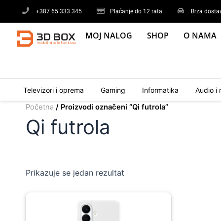
Skip
+387 65 333 345
Plaćanje do 12 rata
Brza dosta
to
content
MOJ NALOG
SHOP
O NAMA
Televizori i oprema
Gaming
Informatika
Audio i 
Početna
/ Proizvodi označeni “Qi futrola”
Qi futrola
Prikazuje se jedan rezultat
Original
Current
price
price
was:
is: