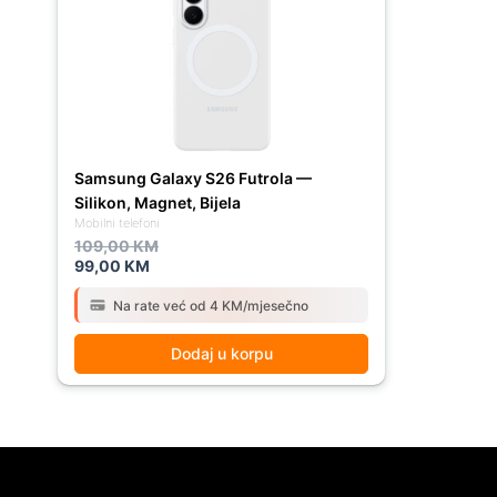
109,00 KM.
99,00 KM.
Samsung Galaxy S26 Futrola —
Silikon, Magnet, Bijela
Mobilni telefoni
109,00
KM
99,00
KM
Na rate već od 4 KM/mjesečno
Dodaj u korpu