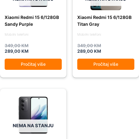
Xiaomi Redmi 15 6/128GB
Xiaomi Redmi 15 6/128GB
Sandy Purple
Titan Gray
Mobilni telefoni
Mobilni telefoni
349,00
KM
349,00
KM
289,00
KM
289,00
KM
Pročitaj više
Pročitaj više
Original
Current
price
price
was:
is:
349,00 KM.
289,00 KM.
NEMA NA STANJU