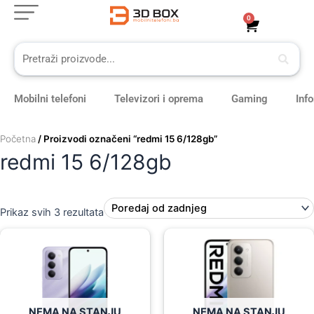
Sorted
Skip
by
0
Cart
latest
to
content
Mobilni telefoni
Televizori i oprema
Gaming
Inf
Početna
/ Proizvodi označeni “redmi 15 6/128gb”
redmi 15 6/128gb
Prikaz svih 3 rezultata
Original
Current
Original
Current
price
price
price
price
was:
is:
was:
is:
349,00 KM.
289,00 KM.
349,00 KM.
289,00 KM.
NEMA NA STANJU
NEMA NA STANJU