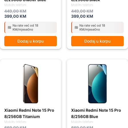
Mobilni telefoni
Mobilni telefoni
449,00
KM
449,00
KM
399,00
KM
399,00
KM
Na rate već od 18
Na rate već od 18
KM/mjesečno
KM/mjesečno
Dodaj u korpu
Dodaj u korpu
Original
Current
Original
Current
price
price
price
price
was:
is:
was:
is:
669,00 KM.
589,00 KM.
669,00 KM.
589,00 KM.
Xiaomi Redmi Note 15 Pro
Xiaomi Redmi Note 15 Pro
8/256GB Titanium
8/256GB Blue
Mobilni telefoni
Mobilni telefoni
669,00
KM
669,00
KM