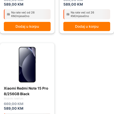
589,00
KM
589,00
KM
Na rate već od 26
Na rate već od 26
KM/mjesečno
KM/mjesečno
Dodaj u korpu
Dodaj u korpu
Original
Current
price
price
was:
is:
669,00 KM.
589,00 KM.
Xiaomi Redmi Note 15 Pro
8/256GB Black
Mobilni telefoni
669,00
KM
589,00
KM