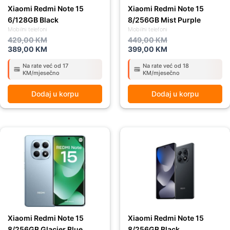
Xiaomi Redmi Note 15
Xiaomi Redmi Note 15
6/128GB Black
8/256GB Mist Purple
Mobilni telefoni
Mobilni telefoni
429,00
KM
449,00
KM
389,00
KM
399,00
KM
Na rate već od 17
Na rate već od 18
KM/mjesečno
KM/mjesečno
Dodaj u korpu
Dodaj u korpu
Original
Current
Original
Current
price
price
price
price
was:
is:
was:
is:
449,00 KM.
399,00 KM.
449,00 KM.
399,00 KM.
Xiaomi Redmi Note 15
Xiaomi Redmi Note 15
8/256GB Glacier Blue
8/256GB Black