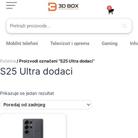
Skip
0
Cart
to
content
Mobilni telefoni
Televizori i oprema
Gaming
Inf
Početna
/ Proizvodi označeni “S25 Ultra dodaci”
S25 Ultra dodaci
Prikazuje se jedan rezultat