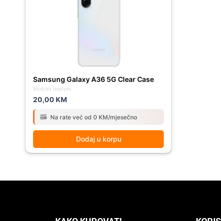
Samsung Galaxy A36 5G Clear Case
Mobilni telefoni
20,00
KM
Na rate već od 0 KM/mjesečno
Dodaj u korpu