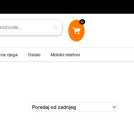
0
ična njega
Ostalo
Mobilni telefoni