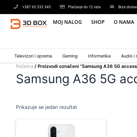
Skip
+387 65 333 345
Plaćanje do 12 rata
Brza dosta
to
content
MOJ NALOG
SHOP
O NAMA
Televizori i oprema
Gaming
Informatika
Audio i 
Početna
/ Proizvodi označeni “Samsung A36 5G access
Samsung A36 5G ac
Prikazuje se jedan rezultat