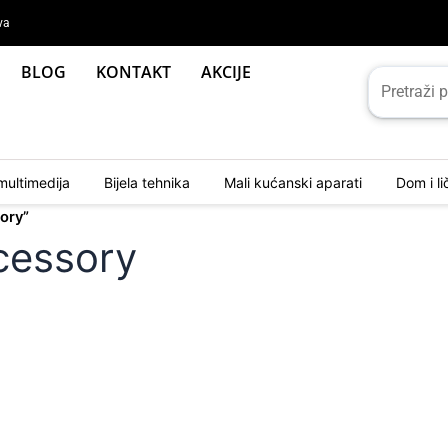
va
BLOG
KONTAKT
AKCIJE
multimedija
Bijela tehnika
Mali kućanski aparati
Dom i l
ory”
cessory