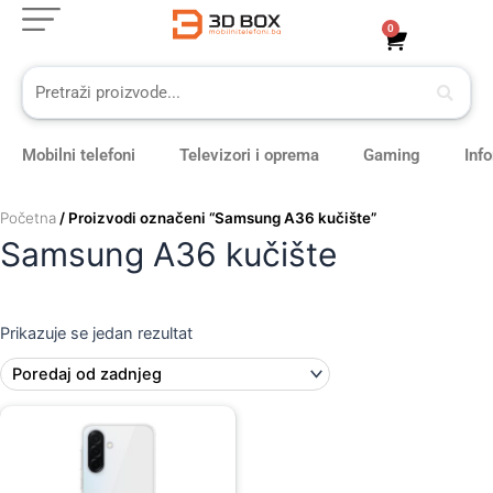
Skip
0
Cart
to
content
Mobilni telefoni
Televizori i oprema
Gaming
Inf
Početna
/ Proizvodi označeni “Samsung A36 kučište”
Samsung A36 kučište
Prikazuje se jedan rezultat