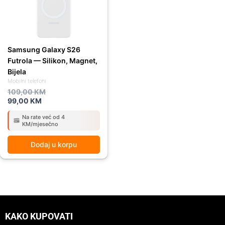
Samsung Galaxy S26
Futrola — Silikon, Magnet,
Bijela
Mobilni telefoni
109,00
KM
99,00
KM
Na rate već od 4
KM/mjesečno
Dodaj u korpu
KAKO KUPOVATI