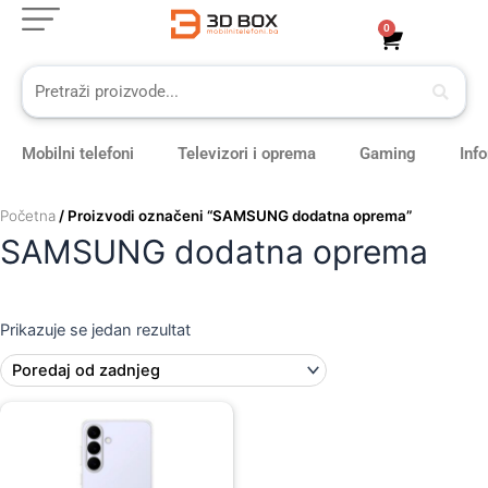
Skip
0
Cart
to
content
Mobilni telefoni
Televizori i oprema
Gaming
Inf
Početna
/ Proizvodi označeni “SAMSUNG dodatna oprema”
SAMSUNG dodatna oprema
Prikazuje se jedan rezultat