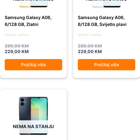
Samsung Galaxy A06,
Samsung Galaxy A06,
6/128 GB, Zlatni
6/128 GB, Svijetlo plavi
Mobilni telefoni
Mobilni telefoni
289,00
KM
289,00
KM
229,00
KM
229,00
KM
Pročitaj više
Pročitaj više
Original
Current
price
price
was:
is:
289,00 KM.
229,00 KM.
NEMA NA STANJU