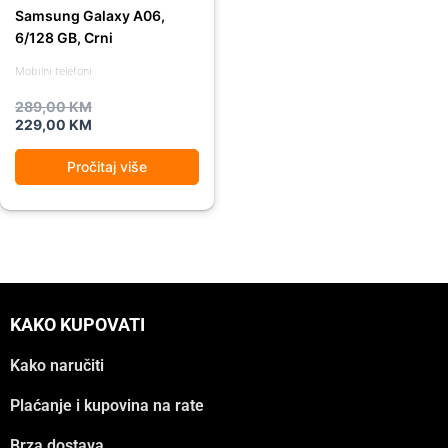
Samsung Galaxy A06,
6/128 GB, Crni
Mobilni telefoni
289,00
KM
229,00
KM
Pročitaj više
KAKO KUPOVATI
Kako naručiti
Plaćanje i kupovina na rate
Brza dostava