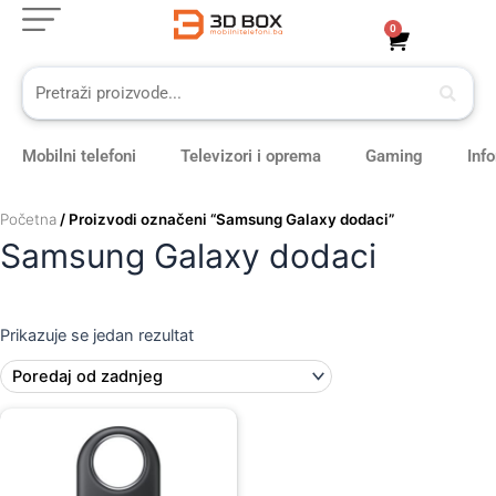
Skip
0
Cart
to
content
Mobilni telefoni
Televizori i oprema
Gaming
Inf
Početna
/ Proizvodi označeni “Samsung Galaxy dodaci”
Samsung Galaxy dodaci
Prikazuje se jedan rezultat
Original
Current
price
price
was:
is:
69,00 KM.
59,00 KM.