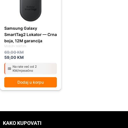
Samsung Galaxy
SmartTag2 Lokator — Crna
boja, 12M garancija
Mobilni telefoni
69,00
KM
59,00
KM
Na rate već od 2
KM/mjesečno
Dodaj u korpu
KAKO KUPOVATI