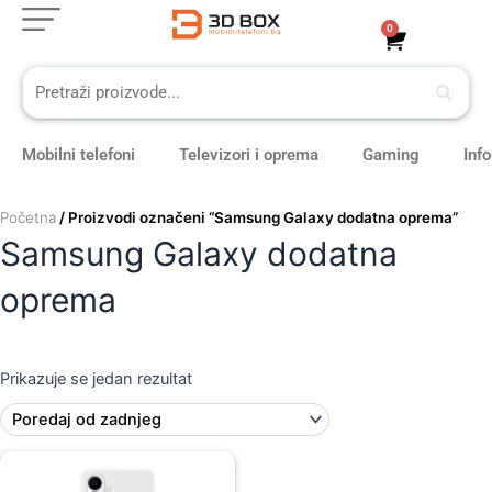
Skip
0
Cart
to
content
Mobilni telefoni
Televizori i oprema
Gaming
Inf
Početna
/ Proizvodi označeni “Samsung Galaxy dodatna oprema”
Samsung Galaxy dodatna
oprema
Prikazuje se jedan rezultat
Original
Current
price
price