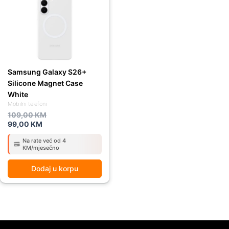
was:
is:
109,00 KM.
99,00 KM.
Samsung Galaxy S26+
Silicone Magnet Case
White
Mobilni telefoni
109,00
KM
99,00
KM
Na rate već od 4
KM/mjesečno
Dodaj u korpu