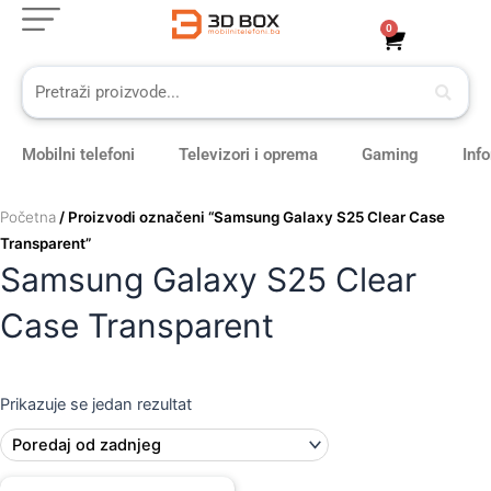
Skip
0
Cart
to
content
Mobilni telefoni
Televizori i oprema
Gaming
Inf
Početna
/ Proizvodi označeni “Samsung Galaxy S25 Clear Case
Transparent”
Samsung Galaxy S25 Clear
Case Transparent
Prikazuje se jedan rezultat