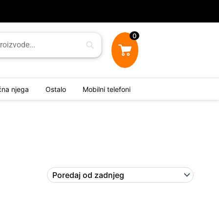
0
ična njega
Ostalo
Mobilni telefoni