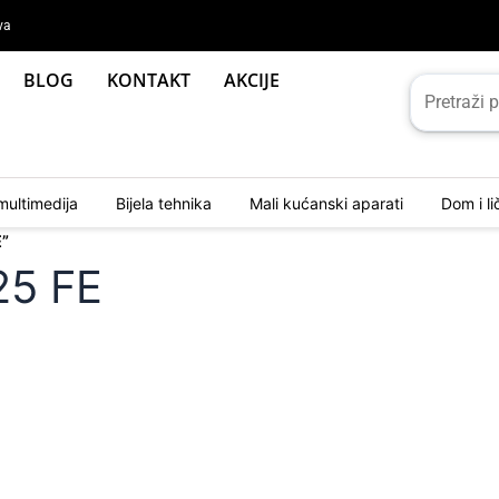
va
BLOG
KONTAKT
AKCIJE
multimedija
Bijela tehnika
Mali kućanski aparati
Dom i l
E”
5 FE