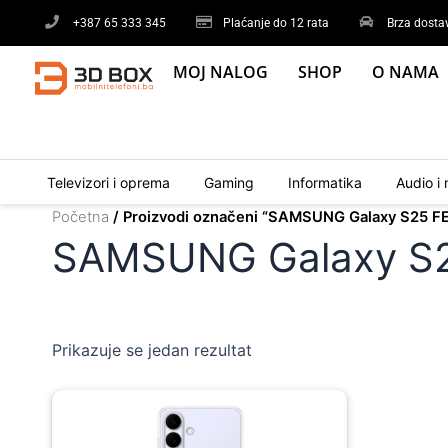
Skip
+387 65 333 345
Plaćanje do 12 rata
Brza dosta
to
content
MOJ NALOG
SHOP
O NAMA
Televizori i oprema
Gaming
Informatika
Audio i 
Početna
/ Proizvodi označeni “SAMSUNG Galaxy S25 F
SAMSUNG Galaxy S2
Prikazuje se jedan rezultat