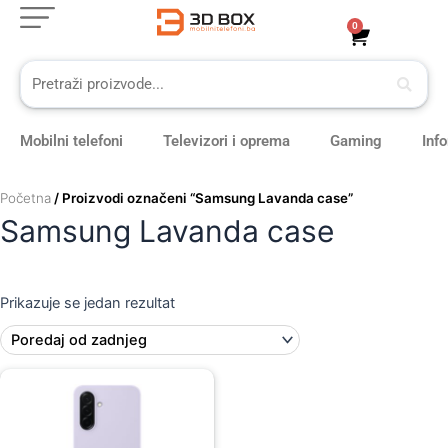
Skip
0
Cart
to
content
Mobilni telefoni
Televizori i oprema
Gaming
Inf
Početna
/ Proizvodi označeni “Samsung Lavanda case”
Samsung Lavanda case
Prikazuje se jedan rezultat