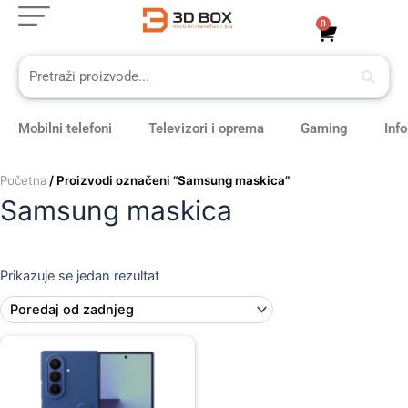
Skip
0
Cart
to
content
Mobilni telefoni
Televizori i oprema
Gaming
Inf
Početna
/ Proizvodi označeni “Samsung maskica”
Samsung maskica
Prikazuje se jedan rezultat
Original
Current
price
price
was:
is:
99,00 KM.
89,00 KM.