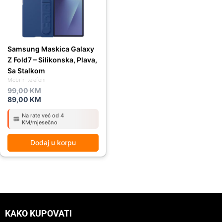
Samsung Maskica Galaxy
Z Fold7 – Silikonska, Plava,
Sa Stalkom
Mobilni telefoni
99,00
KM
89,00
KM
Na rate već od 4
KM/mjesečno
Dodaj u korpu
KAKO KUPOVATI