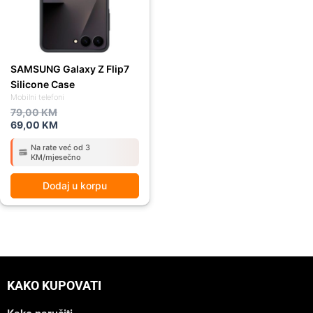
SAMSUNG Galaxy Z Flip7
Silicone Case
Mobilni telefoni
79,00
KM
69,00
KM
Na rate već od 3
KM/mjesečno
Dodaj u korpu
KAKO KUPOVATI