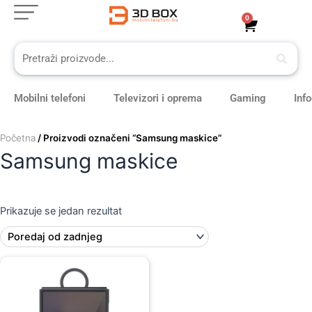
Skip
0
Cart
to
content
Mobilni telefoni
Televizori i oprema
Gaming
Inf
Početna
/ Proizvodi označeni “Samsung maskice”
Samsung maskice
Prikazuje se jedan rezultat
Original
Current
price
price
was:
is:
79,00 KM.
69,00 KM.