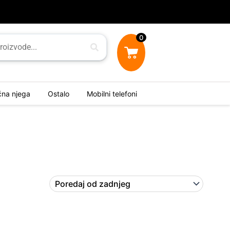
0
ična njega
Ostalo
Mobilni telefoni