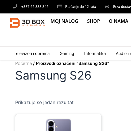
Skip
+387 65 333 345
Plaćanje do 12 rata
Brza dosta
to
content
MOJ NALOG
SHOP
O NAMA
Televizori i oprema
Gaming
Informatika
Audio i 
Početna
/ Proizvodi označeni “Samsung S26”
Samsung S26
Prikazuje se jedan rezultat
Original
Current
price
price
was:
is: