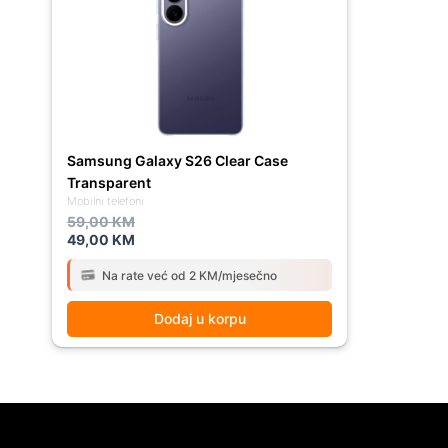
59,00 KM.
49,00 KM.
Samsung Galaxy S26 Clear Case
Transparent
Mobilni telefoni
59,00
KM
49,00
KM
Na rate već od 2 KM/mjesečno
Dodaj u korpu