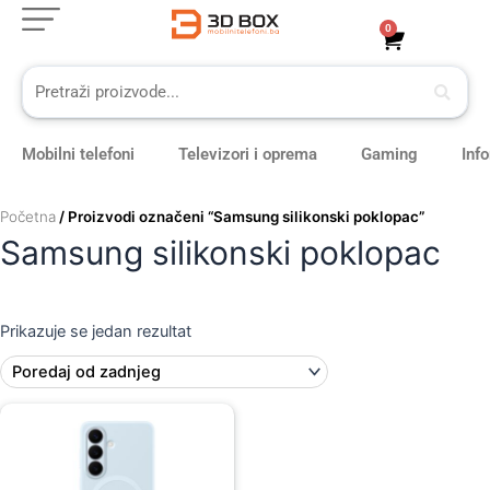
Skip
0
Cart
to
content
Mobilni telefoni
Televizori i oprema
Gaming
Inf
Početna
/ Proizvodi označeni “Samsung silikonski poklopac”
Samsung silikonski poklopac
Prikazuje se jedan rezultat
Original
Current
price
price
was:
is:
109,00 KM.
99,00 KM.