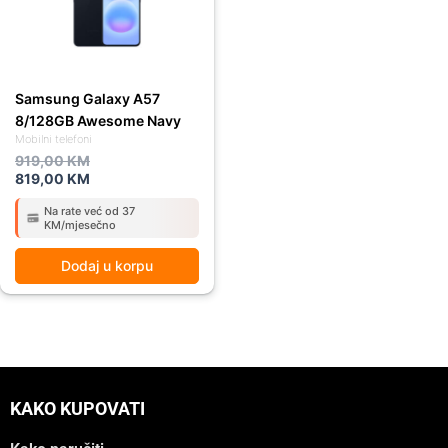
Samsung Galaxy A57
8/128GB Awesome Navy
Mobilni telefoni
919,00
KM
819,00
KM
Na rate već od 37
KM/mjesečno
Dodaj u korpu
KAKO KUPOVATI