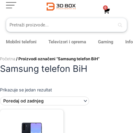
Skip
0
Cart
to
content
Mobilni telefoni
Televizori i oprema
Gaming
Inf
Početna
/ Proizvodi označeni “Samsung telefon BiH”
Samsung telefon BiH
Prikazuje se jedan rezultat
Original
Current
price
price
was:
is:
919,00 KM.
819,00 KM.