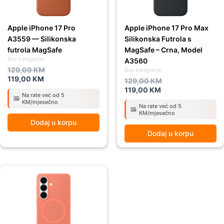
Apple iPhone 17 Pro
Apple iPhone 17 Pro Max
A3559 — Silikonska
Silikonska Futrola s
futrola MagSafe
MagSafe – Crna, Model
Bez kategorije
A3560
129,00
KM
Bez kategorije
119,00
KM
129,00
KM
119,00
KM
Na rate već od 5
KM/mjesečno
Na rate već od 5
KM/mjesečno
Dodaj u korpu
Dodaj u korpu
Original
Current
price
price
was:
is:
109,00 KM.
99,00 KM.