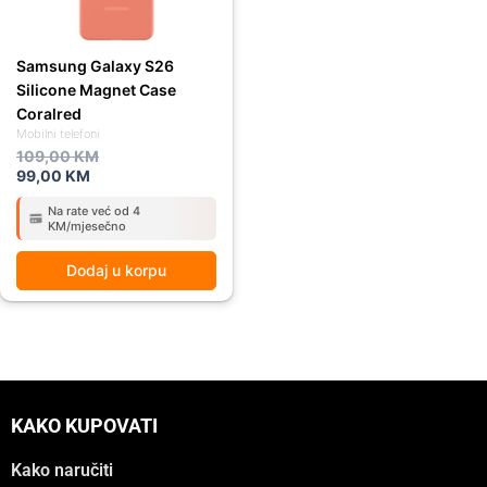
Samsung Galaxy S26
Silicone Magnet Case
Coralred
Mobilni telefoni
109,00
KM
99,00
KM
Na rate već od 4
KM/mjesečno
Dodaj u korpu
KAKO KUPOVATI
Kako naručiti