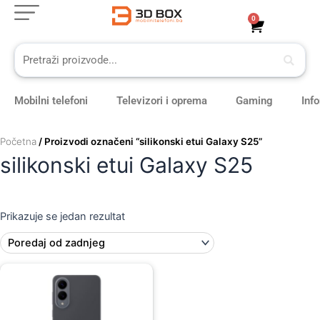
Skip
0
Cart
to
content
Mobilni telefoni
Televizori i oprema
Gaming
Inf
Početna
/ Proizvodi označeni “silikonski etui Galaxy S25”
silikonski etui Galaxy S25
Prikazuje se jedan rezultat