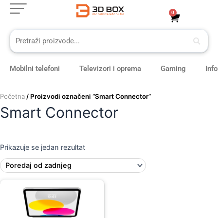
Skip
0
Cart
to
content
Mobilni telefoni
Televizori i oprema
Gaming
Inf
Početna
/ Proizvodi označeni “Smart Connector”
Smart Connector
Prikazuje se jedan rezultat
Original
Current
price
price
was:
is:
819,00 KM.
729,00 KM.