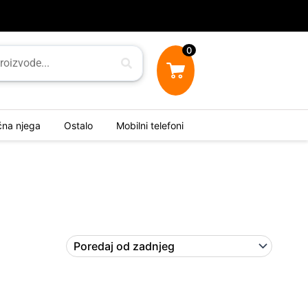
0
ična njega
Ostalo
Mobilni telefoni