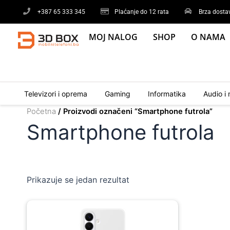
Skip
+387 65 333 345
Plaćanje do 12 rata
Brza dosta
to
content
MOJ NALOG
SHOP
O NAMA
Televizori i oprema
Gaming
Informatika
Audio i 
Početna
/ Proizvodi označeni “Smartphone futrola”
Smartphone futrola
Prikazuje se jedan rezultat
Original
Current
price
price
was:
is: