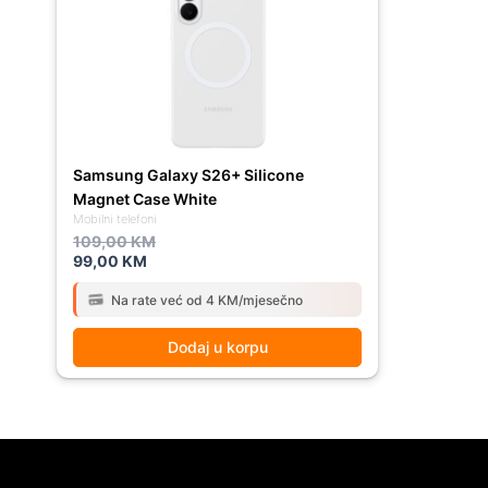
109,00 KM.
99,00 KM.
Samsung Galaxy S26+ Silicone
Magnet Case White
Mobilni telefoni
109,00
KM
99,00
KM
Na rate već od 4 KM/mjesečno
Dodaj u korpu