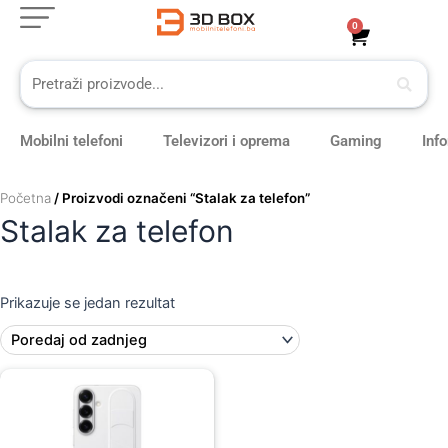
Skip
0
Cart
to
content
Mobilni telefoni
Televizori i oprema
Gaming
Inf
Početna
/ Proizvodi označeni “Stalak za telefon”
Stalak za telefon
Prikazuje se jedan rezultat