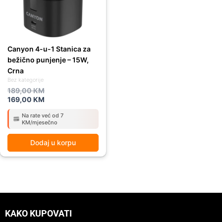
Canyon 4-u-1 Stanica za
bežično punjenje – 15W,
Crna
Bez kategorije
189,00
KM
169,00
KM
Na rate već od 7
KM/mjesečno
Dodaj u korpu
KAKO KUPOVATI