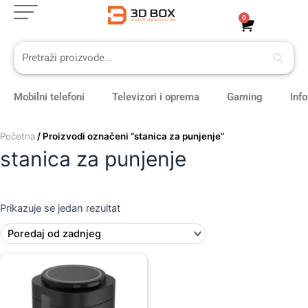
Skip
0
Cart
to
content
Mobilni telefoni
Televizori i oprema
Gaming
Inf
Početna
/ Proizvodi označeni “stanica za punjenje”
stanica za punjenje
Prikazuje se jedan rezultat
Original
Current
price
price
was:
is:
189,00 KM.
169,00 KM.