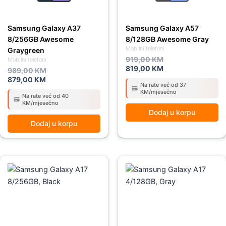
Samsung Galaxy A37
Samsung Galaxy A57
8/256GB Awesome
8/128GB Awesome Gray
Mobilni telefoni
Graygreen
919,00
KM
Mobilni telefoni
819,00
KM
989,00
KM
879,00
KM
Na rate već od 37
KM/mjesečno
Na rate već od 40
KM/mjesečno
Dodaj u korpu
Dodaj u korpu
Original
Current
Original
Current
price
price
price
price
was:
is:
was:
is:
459,00 KM.
419,00 KM.
359,00 KM.
295,00 KM.