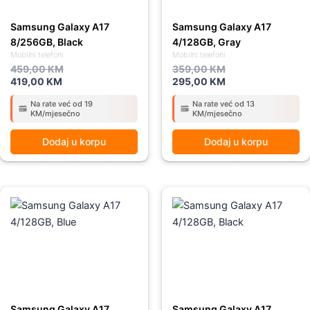
Samsung Galaxy A17
Samsung Galaxy A17
8/256GB, Black
4/128GB, Gray
Mobilni telefoni
Mobilni telefoni
459,00
KM
359,00
KM
419,00
KM
295,00
KM
Na rate već od 19
Na rate već od 13
KM/mjesečno
KM/mjesečno
Dodaj u korpu
Dodaj u korpu
Original
Current
Original
Current
price
price
price
price
was:
is:
was:
is:
359,00 KM.
295,00 KM.
359,00 KM.
295,00 KM.
Samsung Galaxy A17
Samsung Galaxy A17