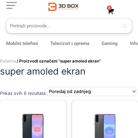
Sorted
Skip
by
0
Cart
latest
to
content
Mobilni telefoni
Televizori i oprema
Gaming
Inf
Početna
/ Proizvodi označeni “super amoled ekran”
super amoled ekran
Prikaz svih 6 rezultata
Original
Current
Original
Current
price
price
price
price
was:
is:
was:
is:
989,00 KM.
879,00 KM.
919,00 KM.
819,00 KM.