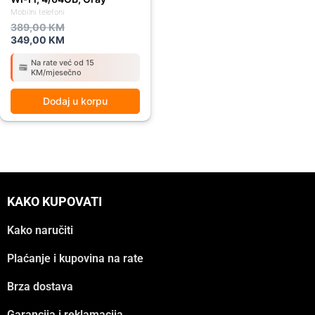
Mobilni telefoni
389,00
KM
349,00
KM
Na rate već od 15
KM/mjesečno
Dodaj u korpu
KAKO KUPOVATI
Kako naručiti
Plaćanje i kupovina na rate
Brza dostava
Garancija i reklamacija