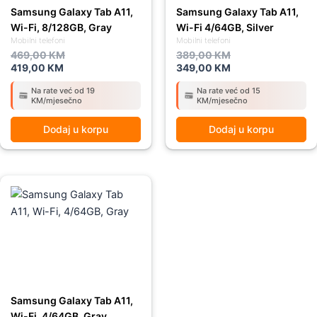
Samsung Galaxy Tab A11,
Samsung Galaxy Tab A11,
Wi-Fi, 8/128GB, Gray
Wi-Fi 4/64GB, Silver
Mobilni telefoni
Mobilni telefoni
469,00
KM
389,00
KM
419,00
KM
349,00
KM
Na rate već od 19
Na rate već od 15
KM/mjesečno
KM/mjesečno
Dodaj u korpu
Dodaj u korpu
Original
Current
price
price
was:
is:
389,00 KM.
349,00 KM.
Samsung Galaxy Tab A11,
Wi-Fi, 4/64GB, Gray