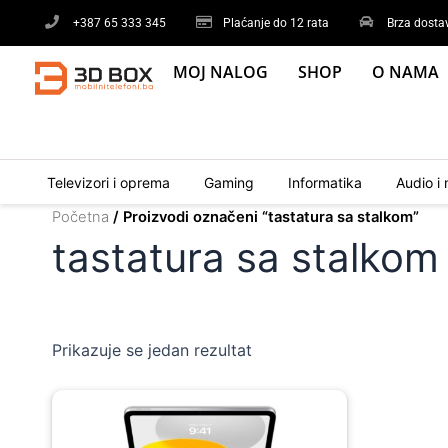
Skip
+387 65 333 345
Plaćanje do 12 rata
Brza dosta
to
content
MOJ NALOG
SHOP
O NAMA
Televizori i oprema
Gaming
Informatika
Audio i 
Početna
/ Proizvodi označeni “tastatura sa stalkom”
tastatura sa stalkom
Prikazuje se jedan rezultat
Original
Current
price
price
was:
is: