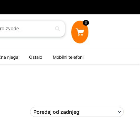
0
ična njega
Ostalo
Mobilni telefoni