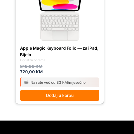
819,00 KM.
729,00 KM.
Apple Magic Keyboard Folio — za iPad,
Bijela
Dodatna oprema
819,00
KM
729,00
KM
Na rate već od 33 KM/mjesečno
Dodaj u korpu