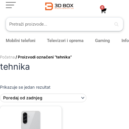
Skip
0
Cart
to
content
Mobilni telefoni
Televizori i oprema
Gaming
Inf
Početna
/ Proizvodi označeni “tehnika”
tehnika
Prikazuje se jedan rezultat