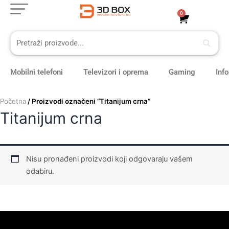
Skip
0
Cart
to
content
Mobilni telefoni
Televizori i oprema
Gaming
Inf
Početna
/ Proizvodi označeni “Titanijum crna”
Titanijum crna
Nisu pronađeni proizvodi koji odgovaraju vašem
odabiru.