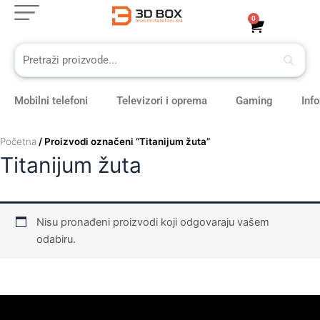
Skip
0
Cart
to
content
Mobilni telefoni
Televizori i oprema
Gaming
Inf
Početna
/ Proizvodi označeni “Titanijum žuta”
Titanijum žuta
Nisu pronađeni proizvodi koji odgovaraju vašem
odabiru.