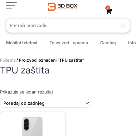
Skip
0
Cart
to
content
Mobilni telefoni
Televizori i oprema
Gaming
Inf
Početna
/ Proizvodi označeni “TPU zaštita”
TPU zaštita
Prikazuje se jedan rezultat