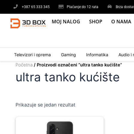
Skip
+387 65 333 345
Plaćanje do 12 rata
Brza dosta
to
content
MOJ NALOG
SHOP
O NAMA
Televizori i oprema
Gaming
Informatika
Audio i 
Početna
/ Proizvodi označeni “ultra tanko kućište”
ultra tanko kućište
Prikazuje se jedan rezultat