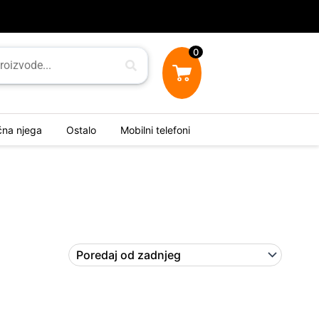
0
ična njega
Ostalo
Mobilni telefoni