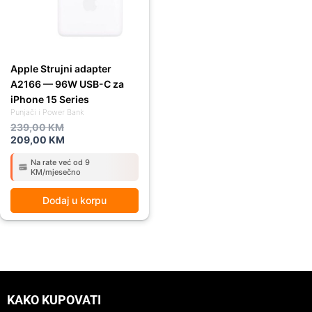
Apple Strujni adapter
A2166 — 96W USB-C za
iPhone 15 Series
Punjači i Power Bank
239,00
KM
209,00
KM
Na rate već od 9
KM/mjesečno
Dodaj u korpu
KAKO KUPOVATI