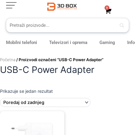
Skip
0
Cart
to
content
Mobilni telefoni
Televizori i oprema
Gaming
Inf
Početna
/ Proizvodi označeni “USB-C Power Adapter”
USB-C Power Adapter
Prikazuje se jedan rezultat
Original
Current
price
price
was:
is:
239,00 KM.
209,00 KM.