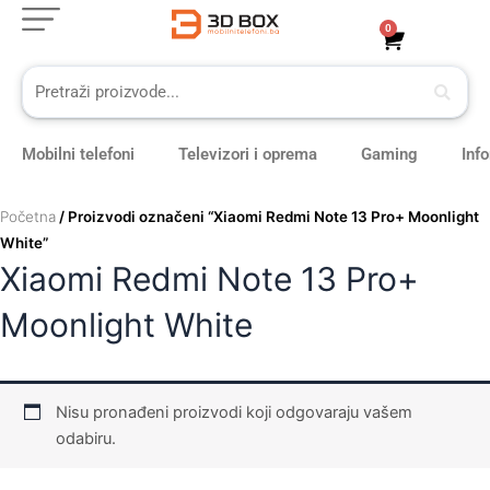
Skip
0
Cart
to
content
Mobilni telefoni
Televizori i oprema
Gaming
Inf
Početna
/ Proizvodi označeni “Xiaomi Redmi Note 13 Pro+ Moonlight
White”
Xiaomi Redmi Note 13 Pro+
Moonlight White
Nisu pronađeni proizvodi koji odgovaraju vašem
odabiru.