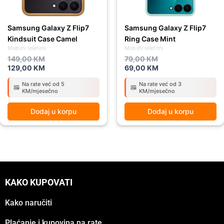
Samsung Galaxy Z Flip7
Samsung Galaxy Z Flip7
Kindsuit Case Camel
Ring Case Mint
Mobilni telefoni
Mobilni telefoni
149,00
KM
79,00
KM
129,00
KM
69,00
KM
Na rate već od 5
Na rate već od 3
KM/mjesečno
KM/mjesečno
Dodaj u korpu
Dodaj u korpu
KAKO KUPOVATI
Kako naručiti
Plaćanje i kupovina na rate