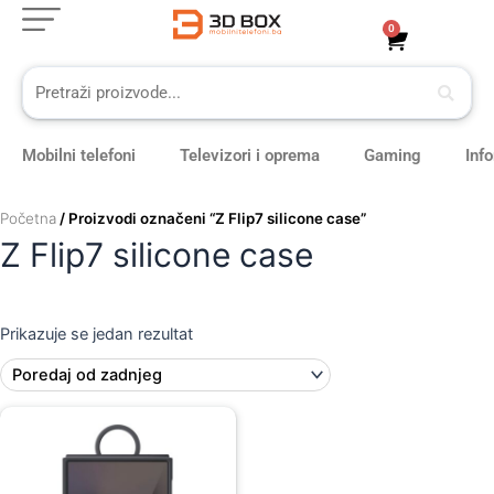
Skip
0
Cart
to
content
Mobilni telefoni
Televizori i oprema
Gaming
Inf
Početna
/ Proizvodi označeni “Z Flip7 silicone case”
Z Flip7 silicone case
Prikazuje se jedan rezultat
Original
Current
price
price
was:
is:
79,00 KM.
69,00 KM.