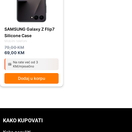
SAMSUNG Galaxy Z Flip7
Silicone Case
Mobilni telefoni
79,00
KM
69,00
KM
Na rate već od 3
KM/mjesečno
Dodaj u korpu
KAKO KUPOVATI