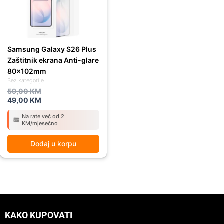
Samsung Galaxy S26 Plus
Zaštitnik ekrana Anti-glare
80x102mm
Bez kategorije
59,00
KM
49,00
KM
Na rate već od 2
KM/mjesečno
Dodaj u korpu
KAKO KUPOVATI