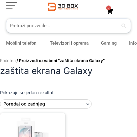
Skip
0
Cart
to
content
Mobilni telefoni
Televizori i oprema
Gaming
Inf
Početna
/ Proizvodi označeni “zaštita ekrana Galaxy”
zaštita ekrana Galaxy
Prikazuje se jedan rezultat
Original
Current
price
price
was:
is:
59,00 KM.
49,00 KM.