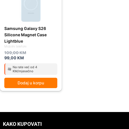
Samsung Galaxy S26
Silicone Magnet Case
Lightblue
Mobilni telefoni
109,00
KM
99,00
KM
Na rate već od 4
KM/mjesečno
Dodaj u korpu
KAKO KUPOVATI