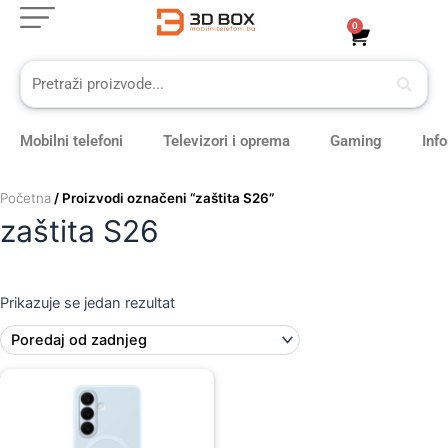
Skip
0
Cart
to
content
Mobilni telefoni
Televizori i oprema
Gaming
Inf
Početna
/ Proizvodi označeni “zaštita S26”
zaštita S26
Prikazuje se jedan rezultat
Original
Current
price
price
was:
is:
109,00 KM.
99,00 KM.