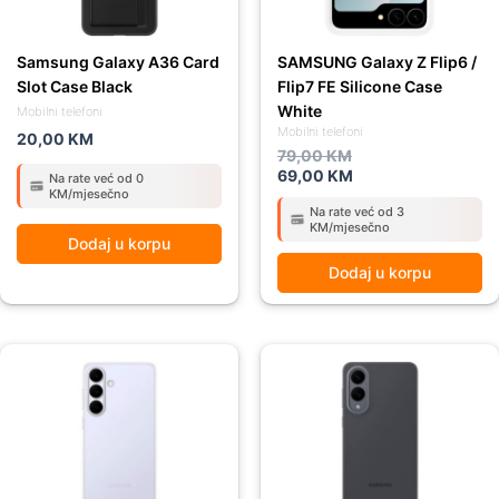
Samsung Galaxy A36 Card
SAMSUNG Galaxy Z Flip6 /
Slot Case Black
Flip7 FE Silicone Case
White
Mobilni telefoni
Mobilni telefoni
20,00
KM
79,00
KM
69,00
KM
Na rate već od 0
KM/mjesečno
Na rate već od 3
KM/mjesečno
Dodaj u korpu
Dodaj u korpu