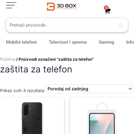
Sorted
Skip
by
0
Cart
latest
to
content
Mobilni telefoni
Televizori i oprema
Gaming
Inf
Početna
/ Proizvodi označeni “zaštita za telefon”
zaštita za telefon
Prikaz svih 4 rezultata
Original
Current
price
price
was:
is:
79,00 KM.
69,00 KM.