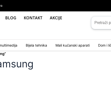
va
BLOG
KONTAKT
AKCIJE
multimedija
Bijela tehnika
Mali kućanski aparati
Dom i l
ung”
Samsung