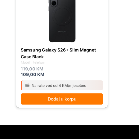
119,00 KM.
109,00 KM.
Samsung Galaxy S26+ Slim Magnet
Case Black
Mobilni telefoni
119,00
KM
109,00
KM
Na rate već od 4 KM/mjesečno
Dodaj u korpu