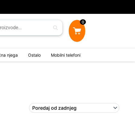
0
ična njega
Ostalo
Mobilni telefoni