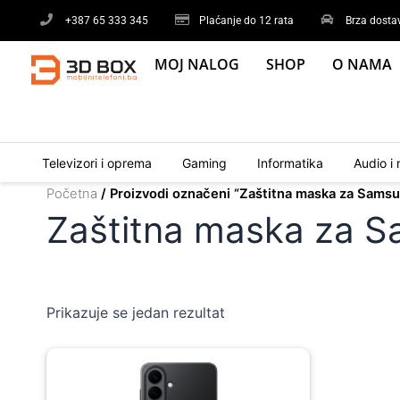
Skip
+387 65 333 345
Plaćanje do 12 rata
Brza dosta
to
content
MOJ NALOG
SHOP
O NAMA
Televizori i oprema
Gaming
Informatika
Audio i 
Početna
/ Proizvodi označeni “Zaštitna maska za Sams
Zaštitna maska za 
Prikazuje se jedan rezultat
Original
Current
price
price
was:
is: