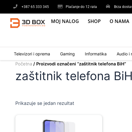
Skip
+387 65 333 345
Plaćanje do 12 rata
Brza dosta
to
content
MOJ NALOG
SHOP
O NAMA
Televizori i oprema
Gaming
Informatika
Audio i 
Početna
/ Proizvodi označeni “zaštitnik telefona BiH”
zaštitnik telefona Bi
Prikazuje se jedan rezultat