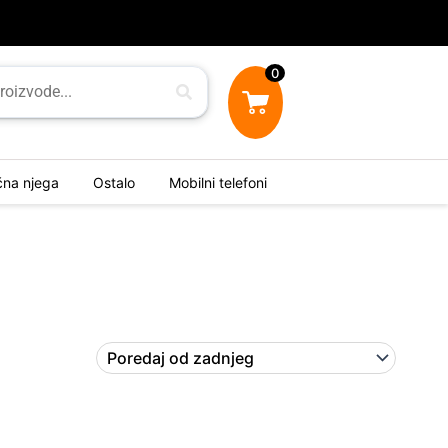
0
ična njega
Ostalo
Mobilni telefoni