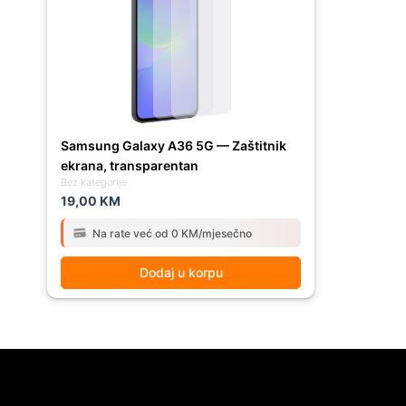
Samsung Galaxy A36 5G — Zaštitnik
ekrana, transparentan
Bez kategorije
19,00
KM
Na rate već od 0 KM/mjesečno
Dodaj u korpu