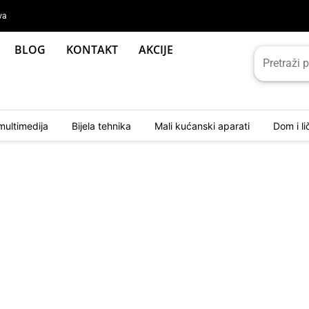
va
BLOG
KONTAKT
AKCIJE
multimedija
Bijela tehnika
Mali kućanski aparati
Dom i l
H